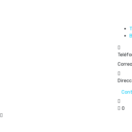
T
B
Teléfo
Correo
Direcc
Cont
0