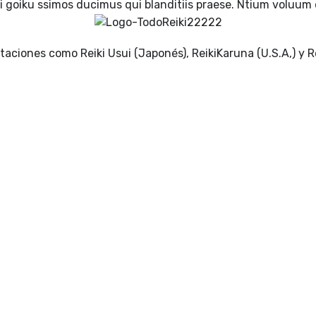
i goiku ssimos ducimus qui blanditiis praese. Ntium voluum 
ntaciones como Reiki Usui (Japonés), ReikiKaruna (U.S.A,) y Re