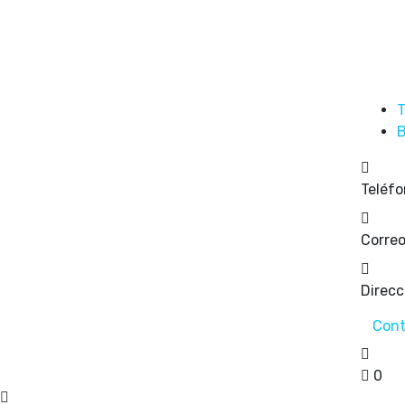
T
B
Teléfo
Correo
Direcc
Cont
0